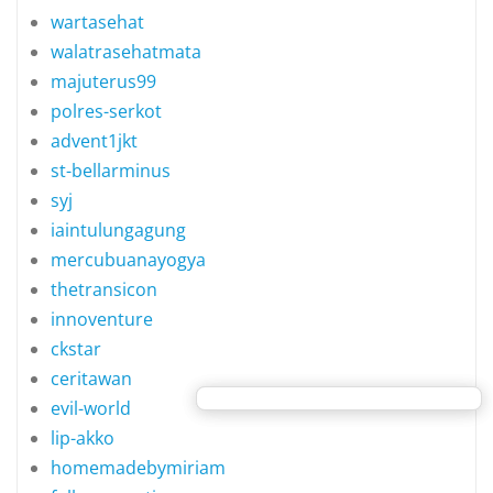
wartasehat
walatrasehatmata
majuterus99
polres-serkot
advent1jkt
st-bellarminus
syj
iaintulungagung
mercubuanayogya
thetransicon
innoventure
ckstar
ceritawan
evil-world
lip-akko
homemadebymiriam