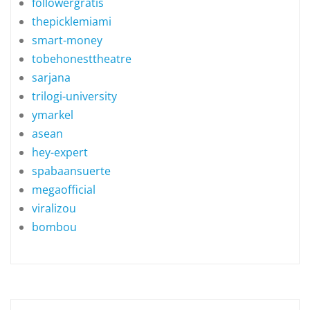
followergratis
thepicklemiami
smart-money
tobehonesttheatre
sarjana
trilogi-university
ymarkel
asean
hey-expert
spabaansuerte
megaofficial
viralizou
bombou