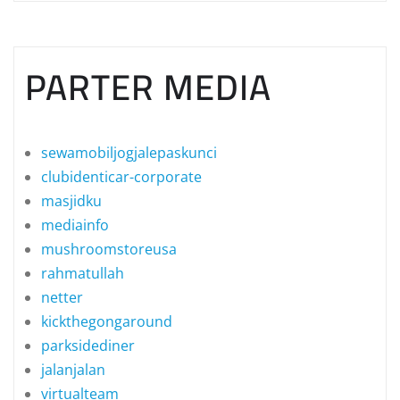
PARTER MEDIA
sewamobiljogjalepaskunci
clubidenticar-corporate
masjidku
mediainfo
mushroomstoreusa
rahmatullah
netter
kickthegongaround
parksidediner
jalanjalan
virtualteam