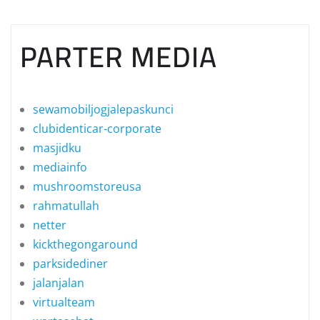
PARTER MEDIA
sewamobiljogjalepaskunci
clubidenticar-corporate
masjidku
mediainfo
mushroomstoreusa
rahmatullah
netter
kickthegongaround
parksidediner
jalanjalan
virtualteam