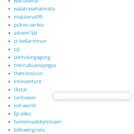
wartasehat
walatrasehatmata
majuterus99
polres-serkot
advent1jkt
st-bellarminus
syj
iaintulungagung
mercubuanayogya
thetransicon
innoventure
ckstar
ceritawan
evil-world
lip-akko
homemadebymiriam
followergratis