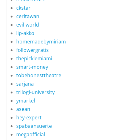
ckstar
ceritawan
evil-world
lip-akko
homemadebymiriam
followergratis
thepicklemiami
smart-money
tobehonesttheatre
sarjana
trilogi-university
ymarkel
asean
hey-expert
spabaansuerte
megaofficial