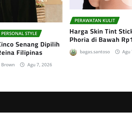
PERAWATAN KULIT
Harga Skin Tint Sti
 PERSONAL STYLE
Phoria di Bawah Rp
inco Senang Dipilih
Reina Filipinas
bagas.santoso
Agu 
n Brown
Agu 7, 2026