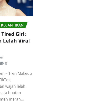
 KECANTIKAN
Tired Girl:
 Lelah Viral
wn
0
om – Tren Makeup
 TikTok,
an wajah lelah
mata buatan
gmen merah…