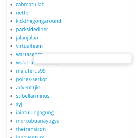
rahmatullah
netter
kickthegongaround
parksidediner
jalanjalan
virtualteam
wartasehat
walatrasehatmata
majuterus99
polres-serkot
advent1jkt
st-bellarminus
syj
iaintulungagung
mercubuanayogya
thetransicon
innoventure