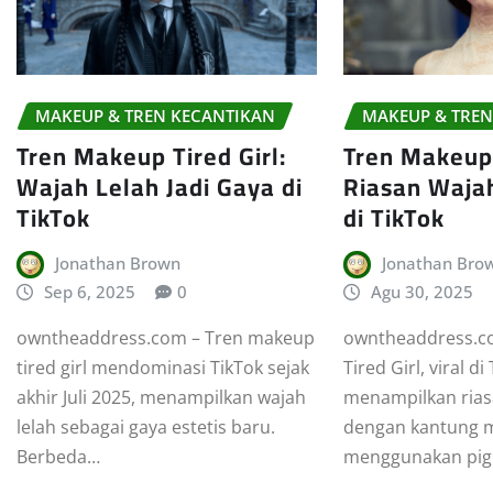
MAKEUP & TREN KECANTIKAN
MAKEUP & TREN
Tren Makeup Tired Girl:
Tren Makeup 
Wajah Lelah Jadi Gaya di
Riasan Wajah
TikTok
di TikTok
Jonathan Brown
Jonathan Bro
Sep 6, 2025
0
Agu 30, 2025
owntheaddress.com – Tren makeup
owntheaddress.c
tired girl mendominasi TikTok sejak
Tired Girl, viral di
akhir Juli 2025, menampilkan wajah
menampilkan rias
lelah sebagai gaya estetis baru.
dengan kantung 
Berbeda…
menggunakan pi