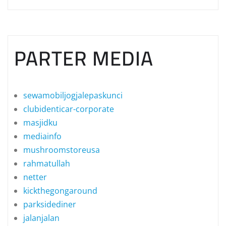
PARTER MEDIA
sewamobiljogjalepaskunci
clubidenticar-corporate
masjidku
mediainfo
mushroomstoreusa
rahmatullah
netter
kickthegongaround
parksidediner
jalanjalan