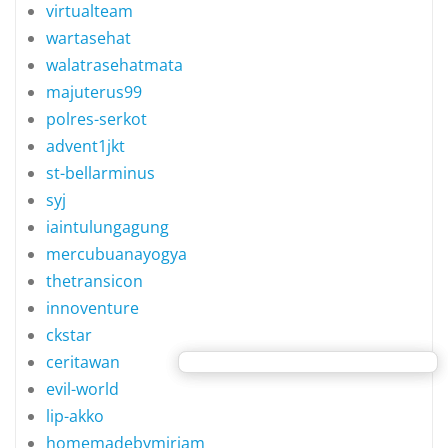
virtualteam
wartasehat
walatrasehatmata
majuterus99
polres-serkot
advent1jkt
st-bellarminus
syj
iaintulungagung
mercubuanayogya
thetransicon
innoventure
ckstar
ceritawan
evil-world
lip-akko
homemadebymiriam