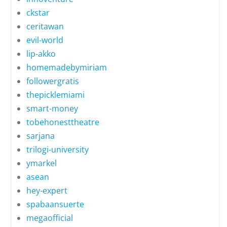
ckstar
ceritawan
evil-world
lip-akko
homemadebymiriam
followergratis
thepicklemiami
smart-money
tobehonesttheatre
sarjana
trilogi-university
ymarkel
asean
hey-expert
spabaansuerte
megaofficial