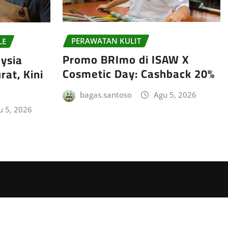
PERAWATAN KULIT
LE
Promo BRImo di ISAW X
aysia
Cosmetic Day: Cashback 20%
rat, Kini
bagas.santoso
Agu 5, 2026
u 5, 2026