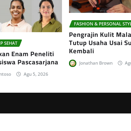
FASHION & PERSONAL STY
Pengrajin Kulit Mal
Tutup Usaha Usai Su
P SEHAT
Kembali
kan Enam Peneliti
siswa Pascasarjana
Jonathan Brown
Ag
ntoso
Agu 5, 2026