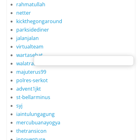
rahmatullah
netter
kickthegongaround
parksidediner
jalanjalan
virtualteam
wartasehat
walatrasehatmata
majuterus99
polres-serkot
advent1jkt
st-bellarminus
syj
iaintulungagung
mercubuanayogya
thetransicon
innoventure