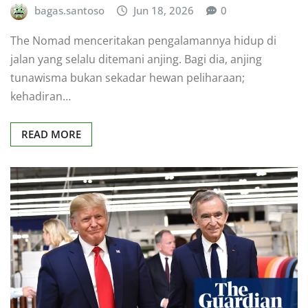
bagas.santoso
Jun 18, 2026
0
The Nomad menceritakan pengalamannya hidup di
jalan yang selalu ditemani anjing. Bagi dia, anjing
tunawisma bukan sekadar hewan peliharaan;
kehadiran…
READ MORE