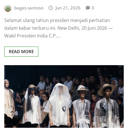
bagas.santoso
Jun 21, 2026
0
Selamat ulang tahun presiden menjadi perhatian
dalam kabar terbaru ini. New Delhi, 20 Juni 2026 —
Wakil Presiden India C.P.…
READ MORE