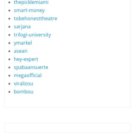
thepicklemiami
smart-money
tobehonesttheatre
sarjana
trilogi-university
ymarkel
asean
hey-expert
spabaansuerte
megaofficial
viralizou
bombou