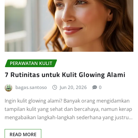
PERAWATAN KULIT
7 Rutinitas untuk Kulit Glowing Alami
bagas.santoso
Jun 20, 2026
0
Ingin kulit glowing alami? Banyak orang mengidamkan
tampilan kulit yang sehat dan bercahaya, namun kerap
mengabaikan langkah-langkah sederhana yang justru…
READ MORE