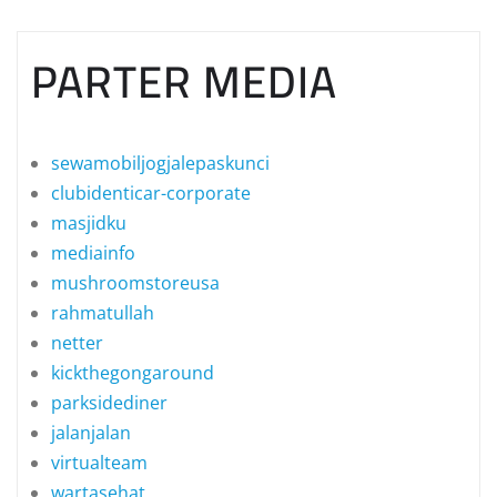
PARTER MEDIA
sewamobiljogjalepaskunci
clubidenticar-corporate
masjidku
mediainfo
mushroomstoreusa
rahmatullah
netter
kickthegongaround
parksidediner
jalanjalan
virtualteam
wartasehat