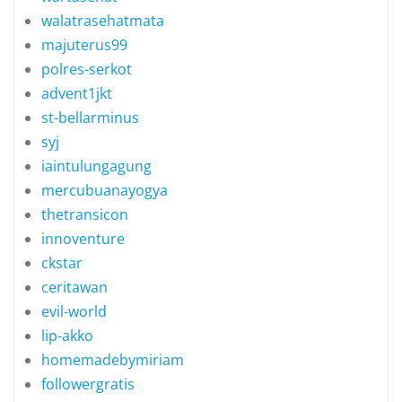
walatrasehatmata
majuterus99
polres-serkot
advent1jkt
st-bellarminus
syj
iaintulungagung
mercubuanayogya
thetransicon
innoventure
ckstar
ceritawan
evil-world
lip-akko
homemadebymiriam
followergratis