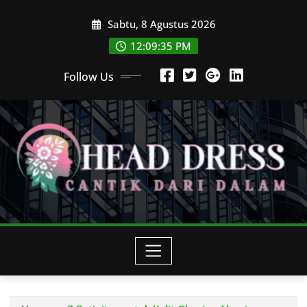
Skip
Sabtu, 8 Agustus 2026
to
content
12:09:37 PM
Follow Us