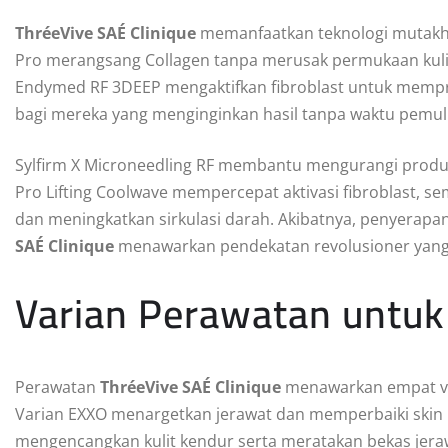
ThréeVive SAÉ Clinique
memanfaatkan teknologi mutakhi
Pro merangsang Collagen tanpa merusak permukaan kulit
Endymed RF 3DEEP mengaktifkan fibroblast untuk memprod
bagi mereka yang menginginkan hasil tanpa waktu pemul
Sylfirm X Microneedling RF membantu mengurangi prod
Pro Lifting Coolwave mempercepat aktivasi fibroblast, 
dan meningkatkan sirkulasi darah. Akibatnya, penyerapan
SAÉ Clinique
menawarkan pendekatan revolusioner yang 
Varian Perawatan untuk
Perawatan
ThréeVive SAÉ Clinique
menawarkan empat var
Varian EXXO menargetkan jerawat dan memperbaiki skin ba
mengencangkan kulit kendur serta meratakan bekas jeraw