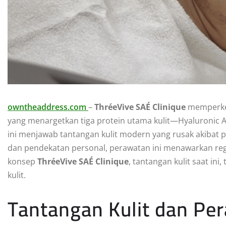
owntheaddress.com
–
ThréeVive SAÉ Clinique
memperken
yang menargetkan tiga protein utama kulit—Hyaluronic Aci
ini menjawab tantangan kulit modern yang rusak akibat p
dan pendekatan personal, perawatan ini menawarkan rege
konsep
ThréeVive SAÉ Clinique
, tantangan kulit saat in
kulit.
Tantangan Kulit dan Pe