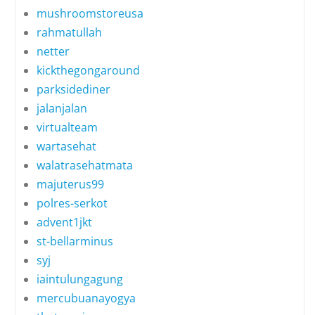
mushroomstoreusa
rahmatullah
netter
kickthegongaround
parksidediner
jalanjalan
virtualteam
wartasehat
walatrasehatmata
majuterus99
polres-serkot
advent1jkt
st-bellarminus
syj
iaintulungagung
mercubuanayogya