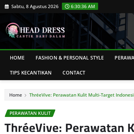
Skip
Sabtu, 8 Agustus 2026
6:30:37 AM
to
content
HOME
FASHION & PERSONAL STYLE
PERAWA
TIPS KECANTIKAN
CONTACT
Home
ThréeVive: Perawatan Kulit Multi-Target Indones
PERAWATAN KULIT
ThréeVive: Perawatan Ku