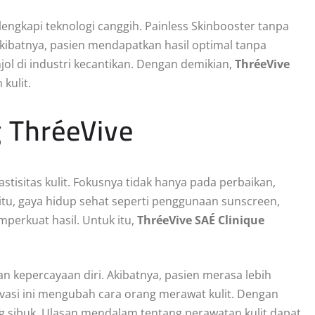
ngkapi teknologi canggih. Painless Skinbooster tanpa
Akibatnya, pasien mendapatkan hasil optimal tanpa
ol di industri kecantikan. Dengan demikian,
ThréeVive
kulit.
 ThréeVive
stisitas kulit. Fokusnya tidak hanya pada perbaikan,
itu, gaya hidup sehat seperti penggunaan sunscreen,
perkuat hasil. Untuk itu,
ThréeVive SAÉ Clinique
n kepercayaan diri. Akibatnya, pasien merasa lebih
vasi ini mengubah cara orang merawat kulit. Dengan
g sibuk. Ulasan mendalam tentang perawatan kulit dapat