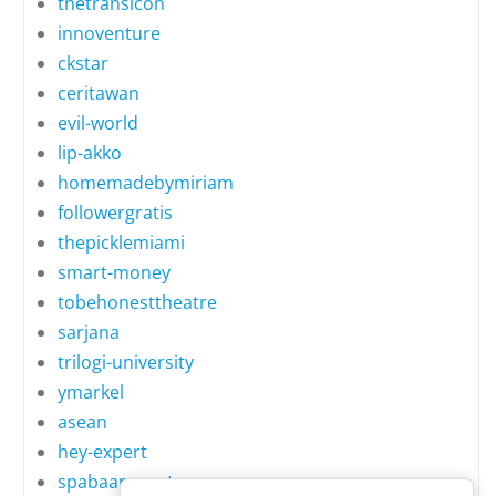
thetransicon
innoventure
ckstar
ceritawan
evil-world
lip-akko
homemadebymiriam
followergratis
thepicklemiami
smart-money
tobehonesttheatre
sarjana
trilogi-university
ymarkel
asean
hey-expert
spabaansuerte