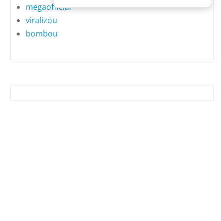
megaofficial
viralizou
bombou