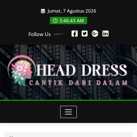
Skip
Jumat, 7 Agustus 2026
to
content
3:46:46 AM
Follow Us