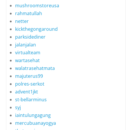
mushroomstoreusa
rahmatullah
netter
kickthegongaround
parksidediner
jalanjalan
virtualteam
wartasehat
walatrasehatmata
majuterus99
polres-serkot
advent1jkt
st-bellarminus
syj
iaintulungagung
mercubuanayogya