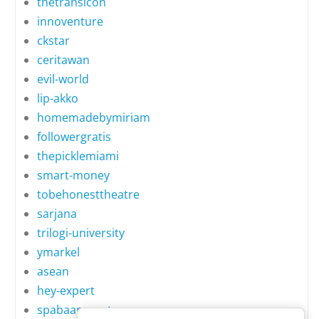
thetransicon
innoventure
ckstar
ceritawan
evil-world
lip-akko
homemadebymiriam
followergratis
thepicklemiami
smart-money
tobehonesttheatre
sarjana
trilogi-university
ymarkel
asean
hey-expert
spabaansuerte