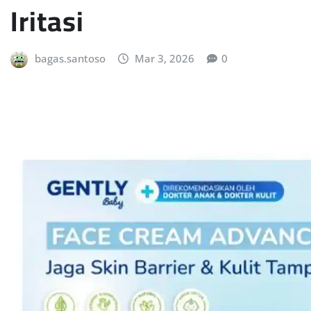
Iritasi
bagas.santoso
Mar 3, 2026
0