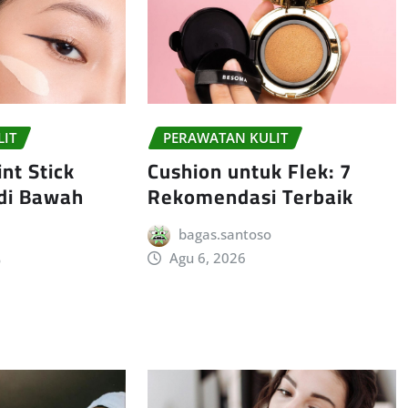
LIT
PERAWATAN KULIT
nt Stick
Cushion untuk Flek: 7
 di Bawah
Rekomendasi Terbaik
bagas.santoso
Agu 6, 2026
o