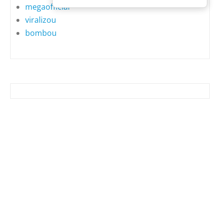
megaofficial
viralizou
bombou