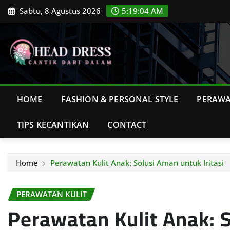
Skip
Sabtu, 8 Agustus 2026
5:19:05 AM
to
content
HOME
FASHION & PERSONAL STYLE
PERAWA
TIPS KECANTIKAN
CONTACT
Home
Perawatan Kulit Anak: Solusi Aman untuk Iritasi
PERAWATAN KULIT
Perawatan Kulit Anak: 