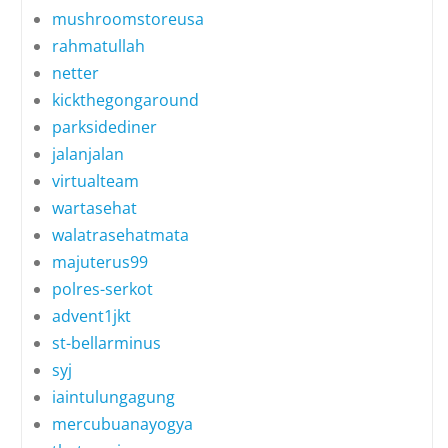
mushroomstoreusa
rahmatullah
netter
kickthegongaround
parksidediner
jalanjalan
virtualteam
wartasehat
walatrasehatmata
majuterus99
polres-serkot
advent1jkt
st-bellarminus
syj
iaintulungagung
mercubuanayogya