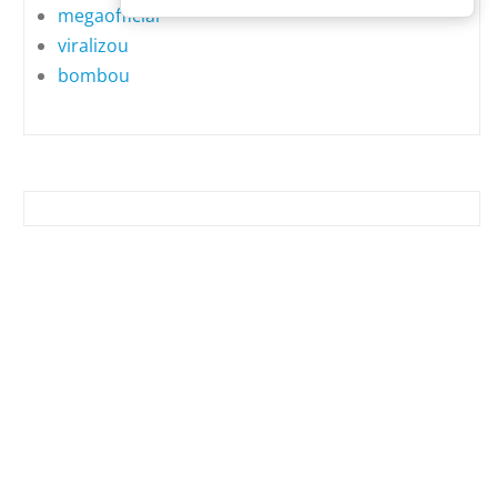
megaofficial
viralizou
bombou