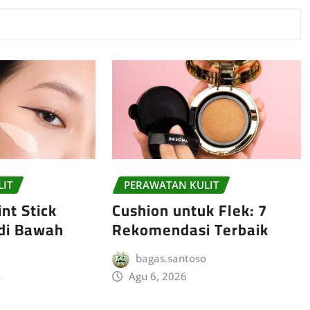
LIT
PERAWATAN KULIT
nt Stick
Cushion untuk Flek: 7
 di Bawah
Rekomendasi Terbaik
bagas.santoso
Agu 6, 2026
o