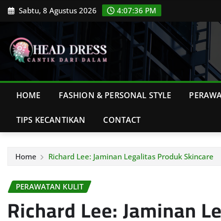
Skip
Sabtu, 8 Agustus 2026
4:07:37 PM
to
content
HOME
FASHION & PERSONAL STYLE
PERAWA
TIPS KECANTIKAN
CONTACT
Home
Richard Lee: Jaminan Legalitas Produk Skincare
PERAWATAN KULIT
Richard Lee: Jaminan Le