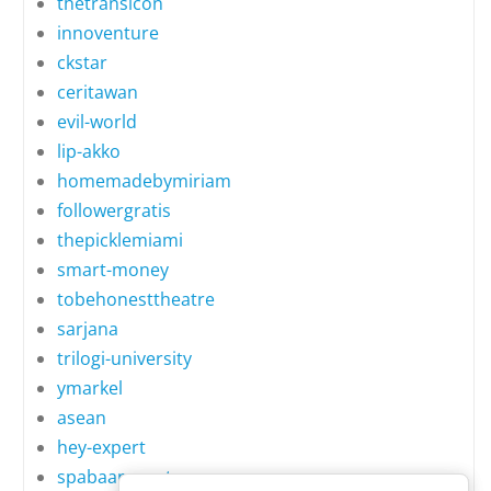
thetransicon
innoventure
ckstar
ceritawan
evil-world
lip-akko
homemadebymiriam
followergratis
thepicklemiami
smart-money
tobehonesttheatre
sarjana
trilogi-university
ymarkel
asean
hey-expert
spabaansuerte