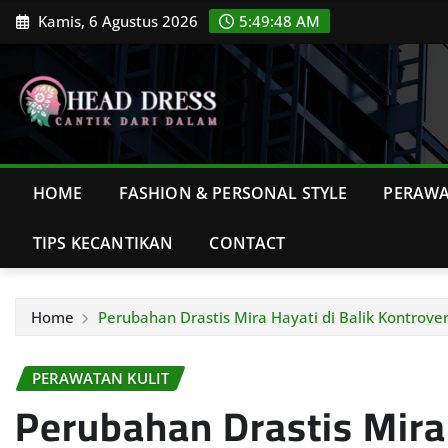
Skip
Kamis, 6 Agustus 2026
5:49:50 AM
to
content
HOME
FASHION & PERSONAL STYLE
PERAWA
TIPS KECANTIKAN
CONTACT
Home
Perubahan Drastis Mira Hayati di Balik Kontrover
PERAWATAN KULIT
Perubahan Drastis Mira 