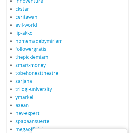
innoventure
ckstar
ceritawan
evil-world
lip-akko
homemadebymiriam
followergratis
thepicklemiami
smart-money
tobehonesttheatre
sarjana
trilogi-university
ymarkel
asean
hey-expert
spabaansuerte
megaofficial