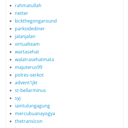
rahmatullah
netter
kickthegongaround
parksidediner
jalanjalan
virtualteam
wartasehat
walatrasehatmata
majuterus99
polres-serkot
advent1jkt
st-bellarminus
syj
iaintulungagung
mercubuanayogya
thetransicon