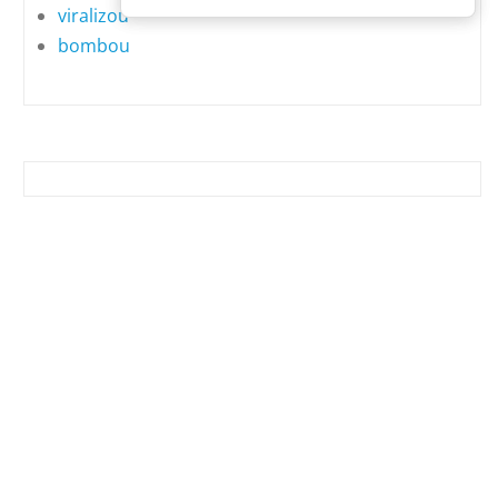
viralizou
bombou