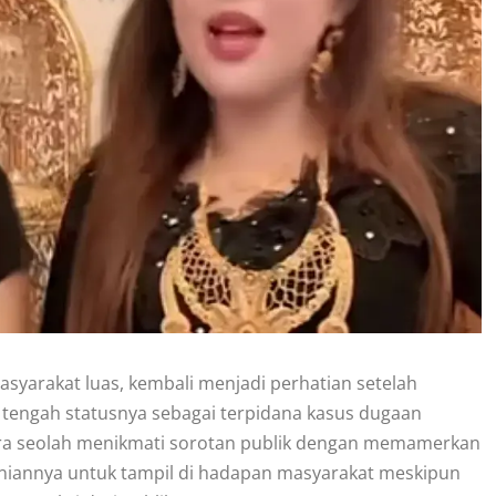
syarakat luas, kembali menjadi perhatian setelah
 tengah statusnya sebagai terpidana kasus dugaan
ira seolah menikmati sorotan publik dengan memamerkan
aniannya untuk tampil di hadapan masyarakat meskipun