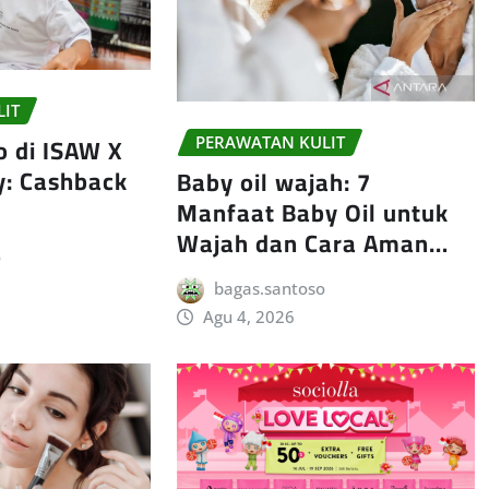
LIT
 di ISAW X
PERAWATAN KULIT
y: Cashback
Baby oil wajah: 7
Manfaat Baby Oil untuk
Wajah dan Cara Aman…
o
bagas.santoso
Agu 4, 2026