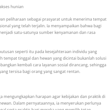
akses hunian
n peliharaan sebagai prasyarat untuk menerima tempat
onal yang telah terjalin. Ia menyampaikan bahwa bagi
 menjadi satu-satunya sumber kenyamanan dan rasa
usan seperti itu pada kesejahteraan individu yang
tempat tinggal dan hewan yang dicintai bukanlah solusi
ngkan kembali cara layanan sosial dirancang, sehingga
ang tersisa bagi orang yang sangat rentan.
uga mengungkapkan harapan agar kebijakan dan praktik di
hewan. Dalam pernyataannya, ia menyerukan perlunya
 serta praktis bagi mereka yang memilih tetap