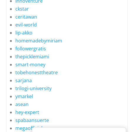
innoventure
ckstar
ceritawan
evil-world
lip-akko
homemadebymiriam
followergratis
thepicklemiami
smart-money
tobehonesttheatre
sarjana
trilogi-university
ymarkel
asean
hey-expert
spabaansuerte
megaofficial