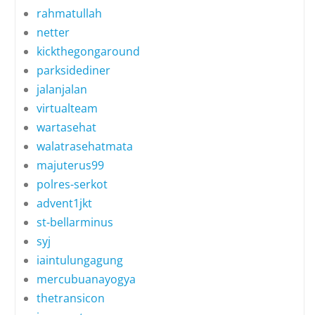
rahmatullah
netter
kickthegongaround
parksidediner
jalanjalan
virtualteam
wartasehat
walatrasehatmata
majuterus99
polres-serkot
advent1jkt
st-bellarminus
syj
iaintulungagung
mercubuanayogya
thetransicon