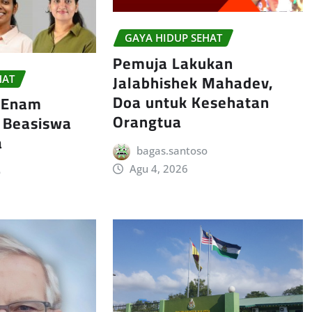
GAYA HIDUP SEHAT
Pemuja Lakukan
Jalabhishek Mahadev,
HAT
Doa untuk Kesehatan
 Enam
Orangtua
h Beasiswa
a
bagas.santoso
Agu 4, 2026
o