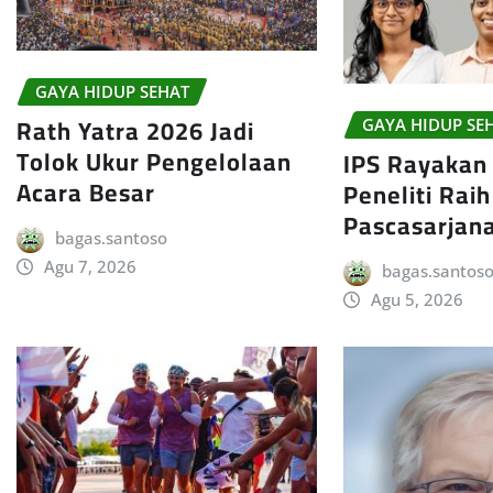
GAYA HIDUP SEHAT
Rath Yatra 2026 Jadi
GAYA HIDUP SE
Tolok Ukur Pengelolaan
IPS Rayakan
Acara Besar
Peneliti Rai
Pascasarjan
bagas.santoso
Agu 7, 2026
bagas.santos
Agu 5, 2026