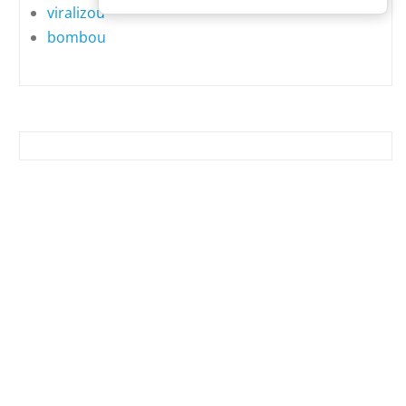
viralizou
bombou