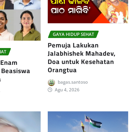
GAYA HIDUP SEHAT
Pemuja Lakukan
Jalabhishek Mahadev,
HAT
Doa untuk Kesehatan
 Enam
Orangtua
h Beasiswa
a
bagas.santoso
Agu 4, 2026
o