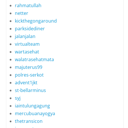
rahmatullah
netter
kickthegongaround
parksidediner
jalanjalan
virtualteam
wartasehat
walatrasehatmata
majuterus99
polres-serkot
advent1jkt
st-bellarminus
syj
iaintulungagung
mercubuanayogya
thetransicon