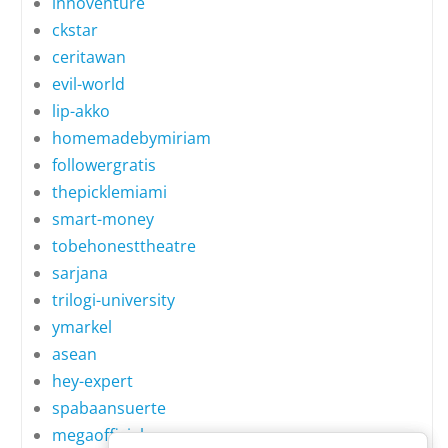
innoventure
ckstar
ceritawan
evil-world
lip-akko
homemadebymiriam
followergratis
thepicklemiami
smart-money
tobehonesttheatre
sarjana
trilogi-university
ymarkel
asean
hey-expert
spabaansuerte
megaofficial