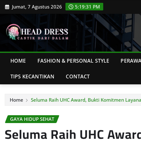
Skip
Jumat, 7 Agustus 2026
5:19:33 PM
to
content
HOME
FASHION & PERSONAL STYLE
PERAWA
TIPS KECANTIKAN
CONTACT
Home
Seluma Raih UHC Award, Bukti Komitmen Layan
GAYA HIDUP SEHAT
Seluma Raih UHC Award