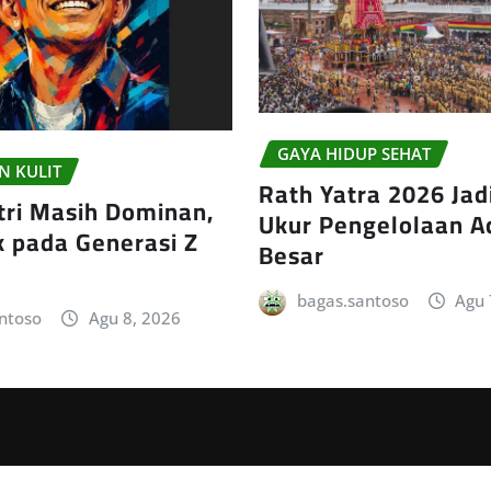
GAYA HIDUP SEHAT
N KULIT
Rath Yatra 2026 Jad
ri Masih Dominan,
Ukur Pengelolaan A
 pada Generasi Z
Besar
bagas.santoso
Agu 
ntoso
Agu 8, 2026