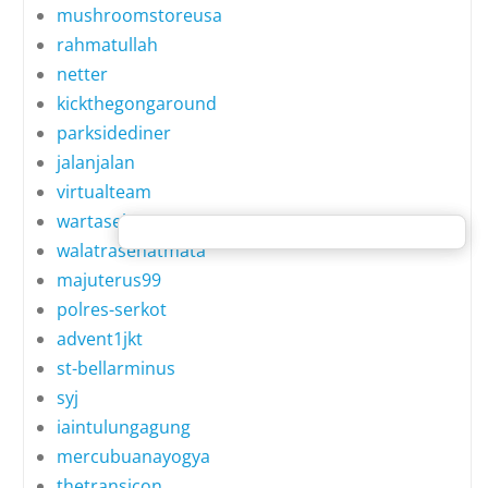
mushroomstoreusa
rahmatullah
netter
kickthegongaround
parksidediner
jalanjalan
virtualteam
wartasehat
walatrasehatmata
majuterus99
polres-serkot
advent1jkt
st-bellarminus
syj
iaintulungagung
mercubuanayogya
thetransicon