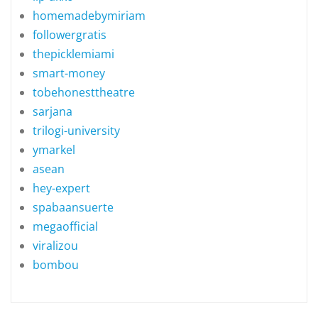
homemadebymiriam
followergratis
thepicklemiami
smart-money
tobehonesttheatre
sarjana
trilogi-university
ymarkel
asean
hey-expert
spabaansuerte
megaofficial
viralizou
bombou