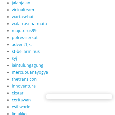
jalanjalan
virtualteam
wartasehat
walatrasehatmata
majuterus99
polres-serkot
advent1jkt
st-bellarminus
syj
iaintulungagung
mercubuanayogya
thetransicon
innoventure
ckstar
ceritawan
evil-world
lip-akko