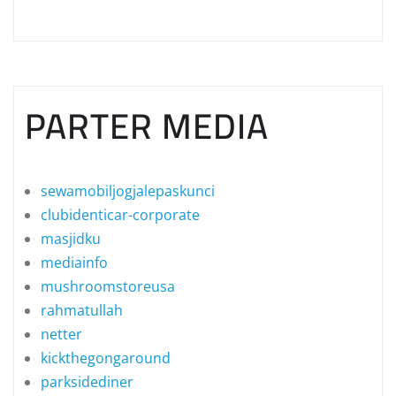
PARTER MEDIA
sewamobiljogjalepaskunci
clubidenticar-corporate
masjidku
mediainfo
mushroomstoreusa
rahmatullah
netter
kickthegongaround
parksidediner