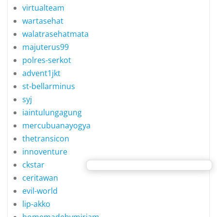
virtualteam
wartasehat
walatrasehatmata
majuterus99
polres-serkot
advent1jkt
st-bellarminus
syj
iaintulungagung
mercubuanayogya
thetransicon
innoventure
ckstar
ceritawan
evil-world
lip-akko
homemadebymiriam