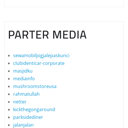
PARTER MEDIA
sewamobiljogjalepaskunci
clubidenticar-corporate
masjidku
mediainfo
mushroomstoreusa
rahmatullah
netter
kickthegongaround
parksidediner
jalanjalan