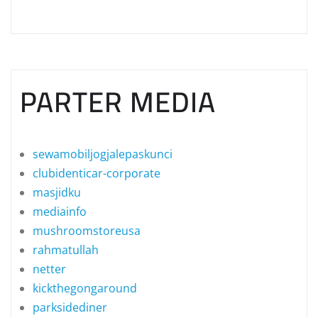
PARTER MEDIA
sewamobiljogjalepaskunci
clubidenticar-corporate
masjidku
mediainfo
mushroomstoreusa
rahmatullah
netter
kickthegongaround
parksidediner