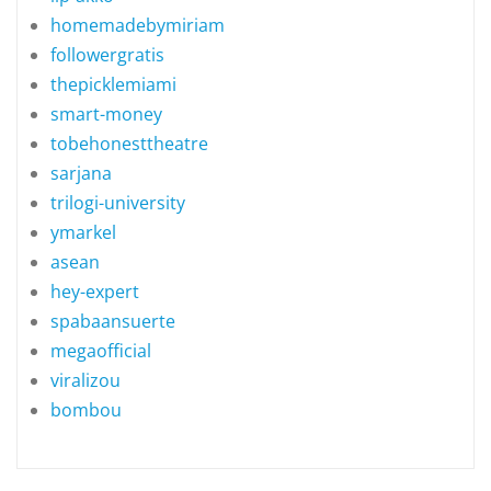
homemadebymiriam
followergratis
thepicklemiami
smart-money
tobehonesttheatre
sarjana
trilogi-university
ymarkel
asean
hey-expert
spabaansuerte
megaofficial
viralizou
bombou