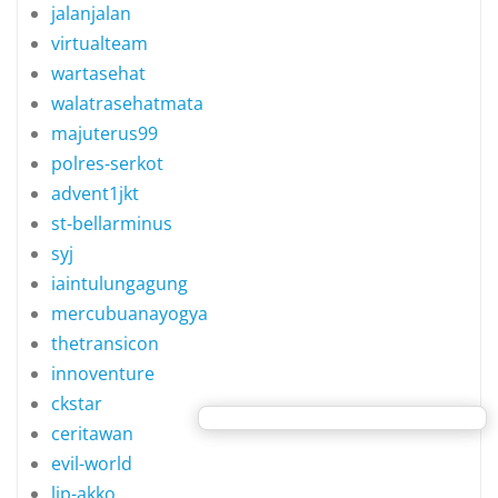
jalanjalan
virtualteam
wartasehat
walatrasehatmata
majuterus99
polres-serkot
advent1jkt
st-bellarminus
syj
iaintulungagung
mercubuanayogya
thetransicon
innoventure
ckstar
ceritawan
evil-world
lip-akko