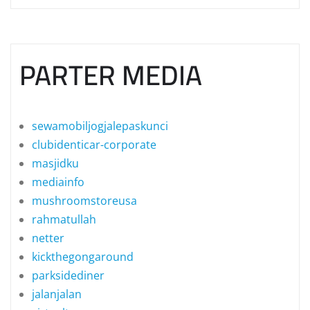
PARTER MEDIA
sewamobiljogjalepaskunci
clubidenticar-corporate
masjidku
mediainfo
mushroomstoreusa
rahmatullah
netter
kickthegongaround
parksidediner
jalanjalan