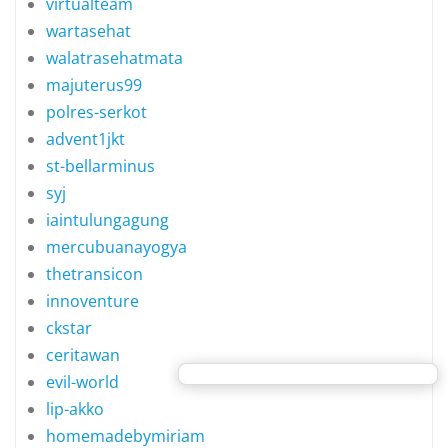
virtualteam
wartasehat
walatrasehatmata
majuterus99
polres-serkot
advent1jkt
st-bellarminus
syj
iaintulungagung
mercubuanayogya
thetransicon
innoventure
ckstar
ceritawan
evil-world
lip-akko
homemadebymiriam