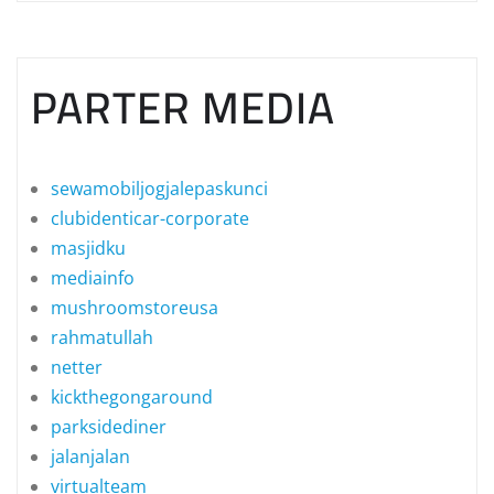
PARTER MEDIA
sewamobiljogjalepaskunci
clubidenticar-corporate
masjidku
mediainfo
mushroomstoreusa
rahmatullah
netter
kickthegongaround
parksidediner
jalanjalan
virtualteam