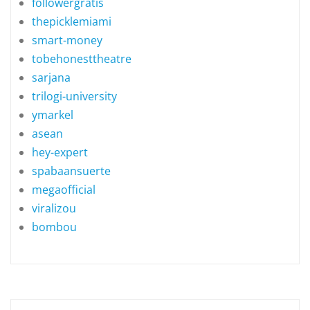
followergratis
thepicklemiami
smart-money
tobehonesttheatre
sarjana
trilogi-university
ymarkel
asean
hey-expert
spabaansuerte
megaofficial
viralizou
bombou