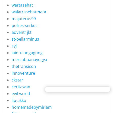
wartasehat
walatrasehatmata
majuterus99
polres-serkot
advent1jkt
st-bellarminus
syj
iaintulungagung
mercubuanayogya
thetransicon
innoventure
ckstar
ceritawan
evil-world
lip-akko
homemadebymiriam