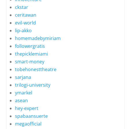
ckstar
ceritawan
evil-world
lip-akko
homemadebymiriam
followergratis
thepicklemiami
smart-money
tobehonesttheatre
sarjana
trilogi-university
ymarkel
asean
hey-expert
spabaansuerte
megaofficial