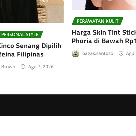
PERAWATAN KULIT
Harga Skin Tint Sti
 PERSONAL STYLE
Phoria di Bawah Rp
inco Senang Dipilih
Reina Filipinas
bagas.santoso
Agu 
n Brown
Agu 7, 2026