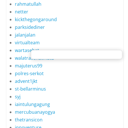
rahmatullah
netter
kickthegongaround
parksidediner
jalanjalan
virtualteam
wartasehat
walatrasehatmata
majuterus99
polres-serkot
advent1jkt
st-bellarminus
syj
iaintulungagung
mercubuanayogya
thetransicon
innoventure