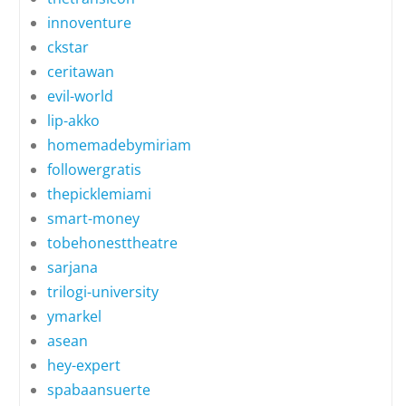
innoventure
ckstar
ceritawan
evil-world
lip-akko
homemadebymiriam
followergratis
thepicklemiami
smart-money
tobehonesttheatre
sarjana
trilogi-university
ymarkel
asean
hey-expert
spabaansuerte