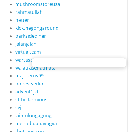
mushroomstoreusa
rahmatullah
netter
kickthegongaround
parksidediner
jalanjalan
virtualteam
wartasehat
walatrasehatmata
majuterus99
polres-serkot
advent1jkt
st-bellarminus
syj
iaintulungagung
mercubuanayogya
thetransicon