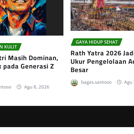
GAYA HIDUP SEHAT
N KULIT
Rath Yatra 2026 Jad
ri Masih Dominan,
Ukur Pengelolaan A
 pada Generasi Z
Besar
bagas.santoso
Agu 
ntoso
Agu 8, 2026