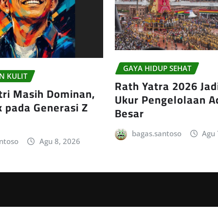
GAYA HIDUP SEHAT
N KULIT
Rath Yatra 2026 Jad
ri Masih Dominan,
Ukur Pengelolaan A
 pada Generasi Z
Besar
bagas.santoso
Agu 
ntoso
Agu 8, 2026