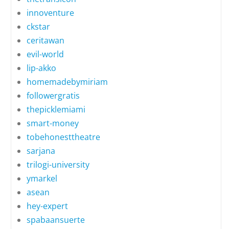
innoventure
ckstar
ceritawan
evil-world
lip-akko
homemadebymiriam
followergratis
thepicklemiami
smart-money
tobehonesttheatre
sarjana
trilogi-university
ymarkel
asean
hey-expert
spabaansuerte