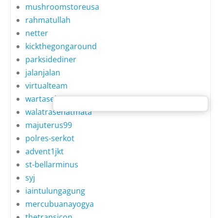
mushroomstoreusa
rahmatullah
netter
kickthegongaround
parksidediner
jalanjalan
virtualteam
wartasehat
walatrasehatmata
majuterus99
polres-serkot
advent1jkt
st-bellarminus
syj
iaintulungagung
mercubuanayogya
thetransicon