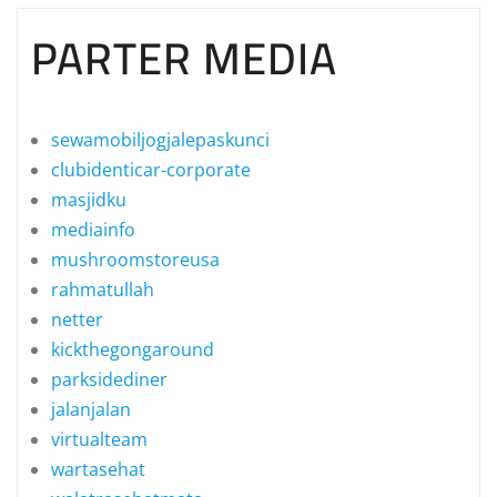
PARTER MEDIA
sewamobiljogjalepaskunci
clubidenticar-corporate
masjidku
mediainfo
mushroomstoreusa
rahmatullah
netter
kickthegongaround
parksidediner
jalanjalan
virtualteam
wartasehat