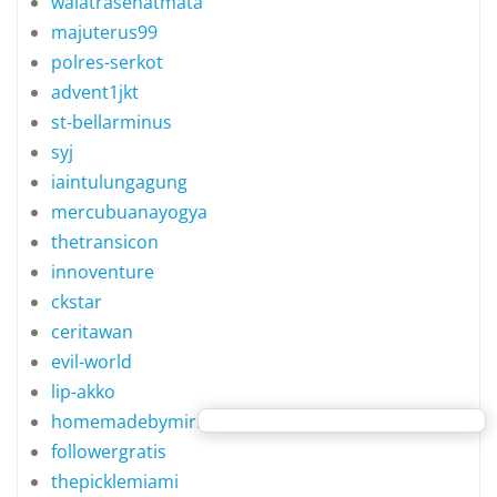
walatrasehatmata
majuterus99
polres-serkot
advent1jkt
st-bellarminus
syj
iaintulungagung
mercubuanayogya
thetransicon
innoventure
ckstar
ceritawan
evil-world
lip-akko
homemadebymiriam
followergratis
thepicklemiami