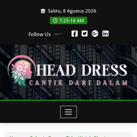
Skip
Sabtu, 8 Agustus 2026
to
content
7:25:18 AM
Follow Us