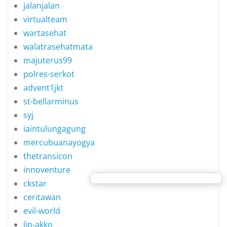
jalanjalan
virtualteam
wartasehat
walatrasehatmata
majuterus99
polres-serkot
advent1jkt
st-bellarminus
syj
iaintulungagung
mercubuanayogya
thetransicon
innoventure
ckstar
ceritawan
evil-world
lip-akko