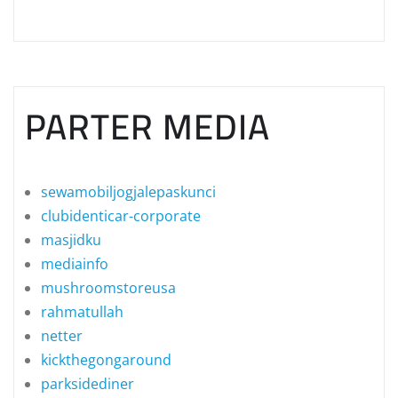
PARTER MEDIA
sewamobiljogjalepaskunci
clubidenticar-corporate
masjidku
mediainfo
mushroomstoreusa
rahmatullah
netter
kickthegongaround
parksidediner