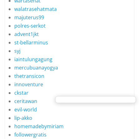
wartasehat
walatrasehatmata
majuterus99
polres-serkot
advent1jkt
st-bellarminus
syj
iaintulungagung
mercubuanayogya
thetransicon
innoventure
ckstar
ceritawan
evil-world
lip-akko
homemadebymiriam
followergratis