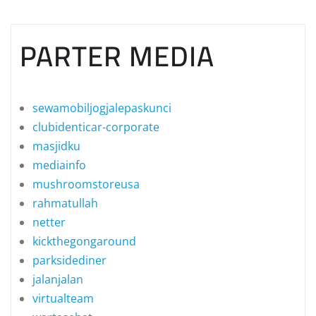
PARTER MEDIA
sewamobiljogjalepaskunci
clubidenticar-corporate
masjidku
mediainfo
mushroomstoreusa
rahmatullah
netter
kickthegongaround
parksidediner
jalanjalan
virtualteam