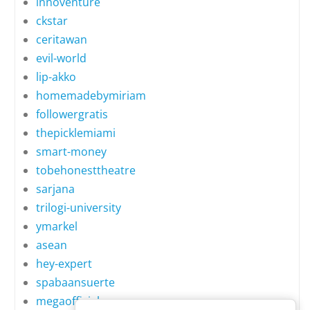
innoventure
ckstar
ceritawan
evil-world
lip-akko
homemadebymiriam
followergratis
thepicklemiami
smart-money
tobehonesttheatre
sarjana
trilogi-university
ymarkel
asean
hey-expert
spabaansuerte
megaofficial