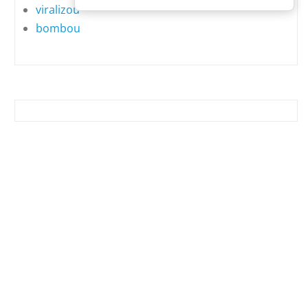
viralizou
bombou