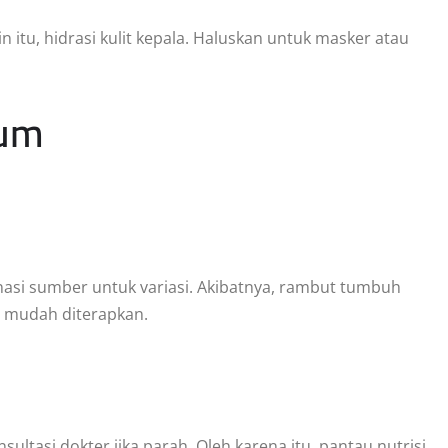
 itu, hidrasi kulit kepala. Haluskan untuk masker atau
ium
nasi sumber untuk variasi. Akibatnya, rambut tumbuh
mudah diterapkan.
sultasi dokter jika parah. Oleh karena itu, pantau nutrisi.