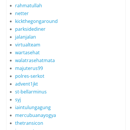
rahmatullah
netter
kickthegongaround
parksidediner
jalanjalan
virtualteam
wartasehat
walatrasehatmata
majuterus99
polres-serkot
advent1jkt
st-bellarminus
syj
iaintulungagung
mercubuanayogya
thetransicon