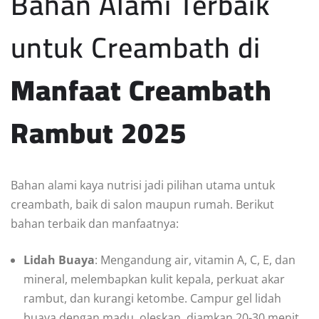
Bahan Alami Terbaik
untuk Creambath di
Manfaat Creambath
Rambut 2025
Bahan alami kaya nutrisi jadi pilihan utama untuk
creambath, baik di salon maupun rumah. Berikut
bahan terbaik dan manfaatnya:
Lidah Buaya
: Mengandung air, vitamin A, C, E, dan
mineral, melembapkan kulit kepala, perkuat akar
rambut, dan kurangi ketombe. Campur gel lidah
buaya dengan madu, oleskan, diamkan 20-30 menit,