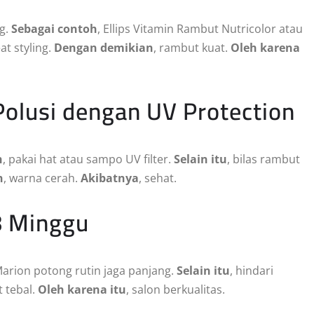
ng.
Sebagai contoh
, Ellips Vitamin Rambut Nutricolor atau
at styling.
Dengan demikian
, rambut kuat.
Oleh karena
 Polusi dengan UV Protection
h
, pakai hat atau sampo UV filter.
Selain itu
, bilas rambut
n
, warna cerah.
Akibatnya
, sehat.
8 Minggu
Marion potong rutin jaga panjang.
Selain itu
, hindari
t tebal.
Oleh karena itu
, salon berkualitas.