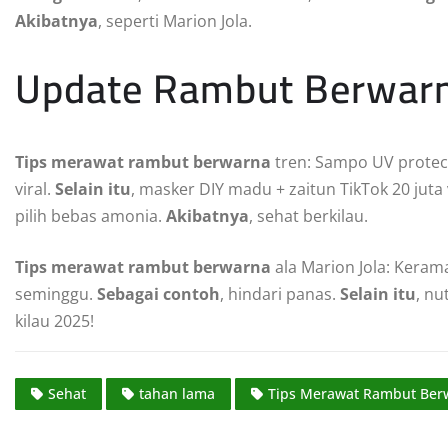
Akibatnya
, seperti Marion Jola.
Update Rambut Berwar
Tips merawat rambut berwarna
tren: Sampo UV protec
viral.
Selain itu
, masker DIY madu + zaitun TikTok 20 juta
pilih bebas amonia.
Akibatnya
, sehat berkilau.
Tips merawat rambut berwarna
ala Marion Jola: Kerama
seminggu.
Sebagai contoh
, hindari panas.
Selain itu
, nu
kilau 2025!
Sehat
tahan lama
Tips Merawat Rambut Ber