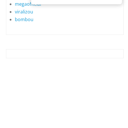
megaofficial
viralizou
bombou