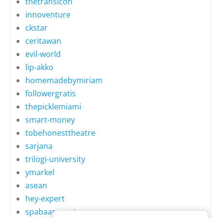
thetransicon
innoventure
ckstar
ceritawan
evil-world
lip-akko
homemadebymiriam
followergratis
thepicklemiami
smart-money
tobehonesttheatre
sarjana
trilogi-university
ymarkel
asean
hey-expert
spabaansuerte