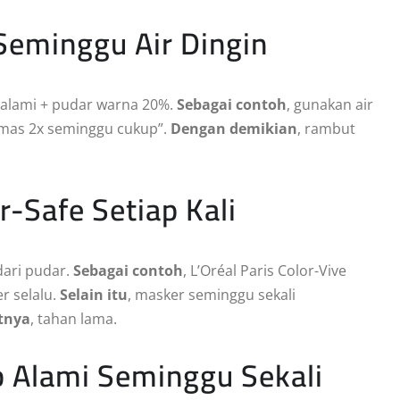
 Seminggu Air Dingin
k alami + pudar warna 20%.
Sebagai contoh
, gunakan air
amas 2x seminggu cukup”.
Dengan demikian
, rambut
r-Safe Setiap Kali
dari pudar.
Sebagai contoh
, L’Oréal Paris Color-Vive
r selalu.
Selain itu
, masker seminggu sekali
tnya
, tahan lama.
 Alami Seminggu Sekali