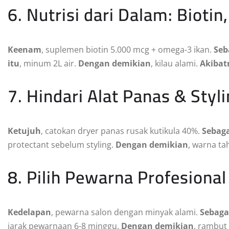
6. Nutrisi dari Dalam: Bioti
Keenam
, suplemen biotin 5.000 mcg + omega-3 ikan.
Seb
itu
, minum 2L air.
Dengan demikian
, kilau alami.
Akibat
7. Hindari Alat Panas & Styl
Ketujuh
, catokan dryer panas rusak kutikula 40%.
Sebaga
protectant sebelum styling.
Dengan demikian
, warna ta
8. Pilih Pewarna Profesion
Kedelapan
, pewarna salon dengan minyak alami.
Sebaga
jarak pewarnaan 6-8 minggu.
Dengan demikian
, rambut