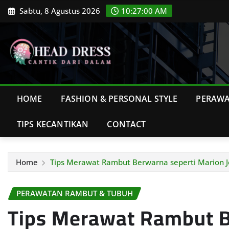
Skip
Sabtu, 8 Agustus 2026
10:27:02 AM
to
content
HOME
FASHION & PERSONAL STYLE
PERAWA
TIPS KECANTIKAN
CONTACT
Home
Tips Merawat Rambut Berwarna seperti Marion J
PERAWATAN RAMBUT & TUBUH
Tips Merawat Rambut B