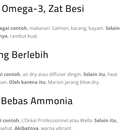
n, Omega-3, Zat Besi
agai contoh
, makanan: Salmon, kacang, bayam.
Selain
nya
, rambut kuat.
ing Berlebih
i contoh
, air dry atau diffuser dingin.
Selain itu
, heat
han.
Oleh karena itu
, Marion jarang blow dry.
al Bebas Ammonia
i contoh
, L’Oréal Professionnel atau Wella.
Selain itu
,
 sehat.
Akibatnya
, warna vibrant.