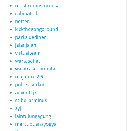
mushroomstoreusa
rahmatullah
netter
kickthegongaround
parksidediner
jalanjalan
virtualteam
wartasehat
walatrasehatmata
majuterus99
polres-serkot
advent1jkt
st-bellarminus
syj
iaintulungagung
mercubuanayogya