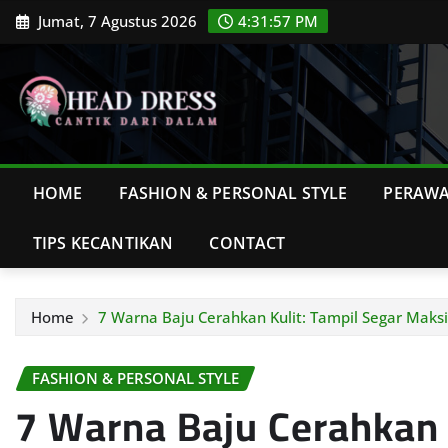
Skip
Jumat, 7 Agustus 2026
4:31:58 PM
to
content
HOME
FASHION & PERSONAL STYLE
PERAWA
TIPS KECANTIKAN
CONTACT
Home
7 Warna Baju Cerahkan Kulit: Tampil Segar Maks
FASHION & PERSONAL STYLE
7 Warna Baju Cerahkan 