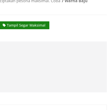
t ciptakan pesona maksimal. Coba
7 Warna Baju
Tampil Segar Maksimal