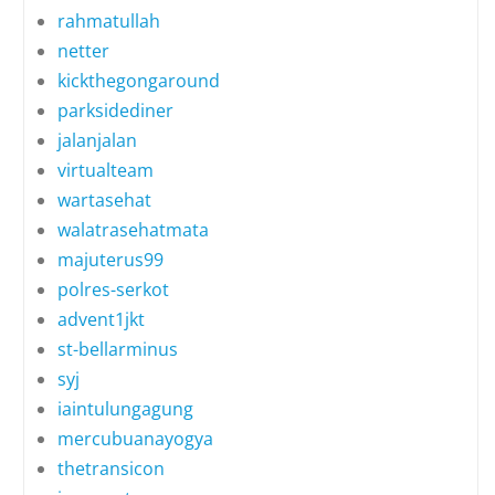
rahmatullah
netter
kickthegongaround
parksidediner
jalanjalan
virtualteam
wartasehat
walatrasehatmata
majuterus99
polres-serkot
advent1jkt
st-bellarminus
syj
iaintulungagung
mercubuanayogya
thetransicon