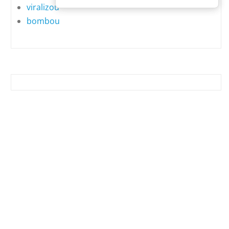
viralizou
bombou