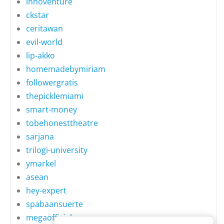
innoventure
ckstar
ceritawan
evil-world
lip-akko
homemadebymiriam
followergratis
thepicklemiami
smart-money
tobehonesttheatre
sarjana
trilogi-university
ymarkel
asean
hey-expert
spabaansuerte
megaofficial