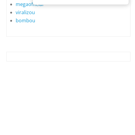
megaofficial
viralizou
bombou