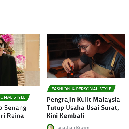
FASHION & PERSONAL STYLE
Pengrajin Kulit Malaysia
SONAL STYLE
Tutup Usaha Usai Surat,
co Senang
Kini Kembali
uri Reina
Jonathan Brown