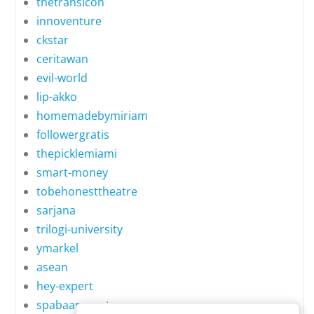
thetransicon
innoventure
ckstar
ceritawan
evil-world
lip-akko
homemadebymiriam
followergratis
thepicklemiami
smart-money
tobehonesttheatre
sarjana
trilogi-university
ymarkel
asean
hey-expert
spabaansuerte