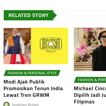
RELATED STORY
FASHION & PERSONAL STYLE
Modi Ajak Publik
FASHION & PER
Promosikan Tenun India
Michael Cin
Lewat Tren GRWM
Dipilih Jadi J
Filipinas
Jonathan Brown