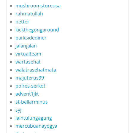
mushroomstoreusa
rahmatullah
netter
kickthegongaround
parksidediner
jalanjalan
virtualteam
wartasehat
walatrasehatmata
majuterus99
polres-serkot
advent1jkt
st-bellarminus
syj
iaintulungagung
mercubuanayogya